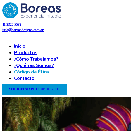
11 3327 5582
info@boreasdesigns.com.ar
Inicio
Productos
¿Cómo Trabajamos?
¿Quiénes Somos?
Código de Ética
Contacto
SOLICITAR PRESUPUESTO