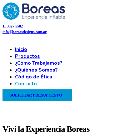
11 3327 5582
info@boreasdesigns.com.ar
Inicio
Productos
¿Cómo Trabajamos?
¿Quiénes Somos?
Código de Ética
Contacto
SOLICITAR PRESUPUESTO
Viví la Experiencia Boreas