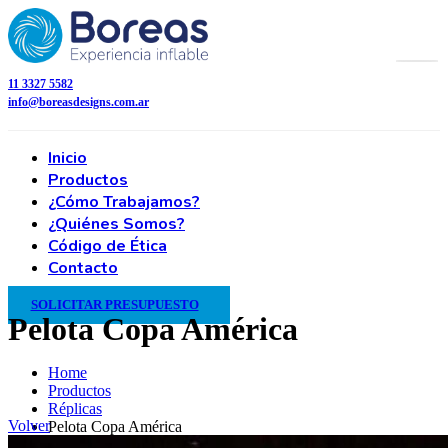
11 3327 5582
info@boreasdesigns.com.ar
Inicio
Productos
¿Cómo Trabajamos?
¿Quiénes Somos?
Código de Ética
Contacto
SOLICITAR PRESUPUESTO
Pelota Copa América
Home
Productos
Réplicas
Volver
Pelota Copa América