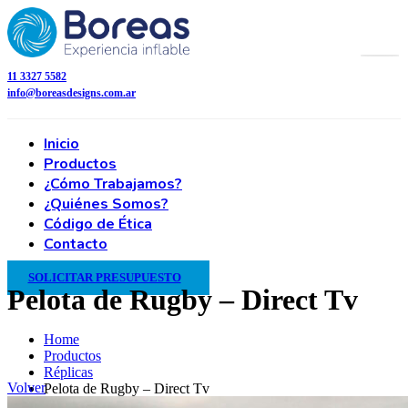
11 3327 5582
info@boreasdesigns.com.ar
Inicio
Productos
¿Cómo Trabajamos?
¿Quiénes Somos?
Código de Ética
Contacto
SOLICITAR PRESUPUESTO
Pelota de Rugby – Direct Tv
Home
Productos
Réplicas
Volver
Pelota de Rugby – Direct Tv