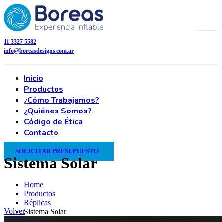
11 3327 5582
info@boreasdesigns.com.ar
Inicio
Productos
¿Cómo Trabajamos?
¿Quiénes Somos?
Código de Ética
Contacto
SOLICITAR PRESUPUESTO
Sistema Solar
Home
Productos
Réplicas
Volver
Sistema Solar