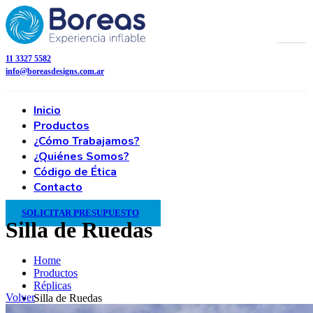
11 3327 5582
info@boreasdesigns.com.ar
Inicio
Productos
¿Cómo Trabajamos?
¿Quiénes Somos?
Código de Ética
Contacto
SOLICITAR PRESUPUESTO
Silla de Ruedas
Home
Productos
Réplicas
Volver
Silla de Ruedas