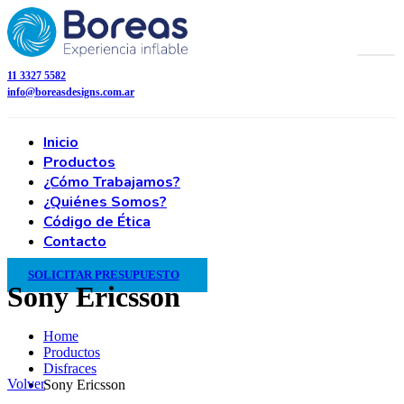
11 3327 5582
info@boreasdesigns.com.ar
Inicio
Productos
¿Cómo Trabajamos?
¿Quiénes Somos?
Código de Ética
Contacto
SOLICITAR PRESUPUESTO
Sony Ericsson
Home
Productos
Disfraces
Volver
Sony Ericsson