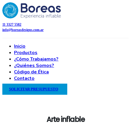
11 3327 5582
info@boreasdesigns.com.ar
Inicio
Productos
¿Cómo Trabajamos?
¿Quiénes Somos?
Código de Ética
Contacto
SOLICITAR PRESUPUESTO
Arte inflable